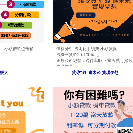
過，小額借款也輕鬆
債務分析 透明化手續費 小額貸款
汽機車貸款20-100萬元
正規公司經營，過件率95% 當天就可撥款
本利攤還
很大
當天審核 當天撥款 各縣市都可諮詢呦
貸你"錢"進未來 實現夢想
有勞保薪轉 可貸更多 有汽 機車 都可借款