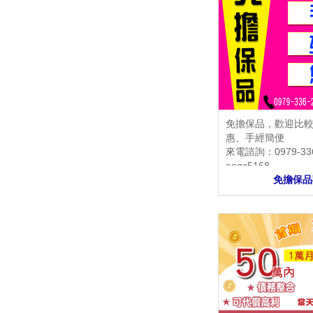
免擔保品，歡迎比較
惠、手經簡便
來電諮詢：0979-336
eogc5168
免擔保品