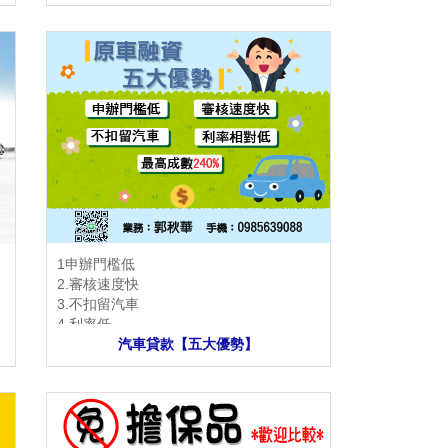
1申辦門檻低
2.審核速度快
3.不扣留汽車
4.利率低
5.最高成數240%
汽車貸款【五大優勢】