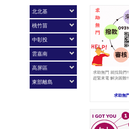
北北基
桃竹苗
中彰投
雲嘉南
高屏區
求助無門 就找我們!!
趕緊來電 解決困難!!
東部離島
求助無