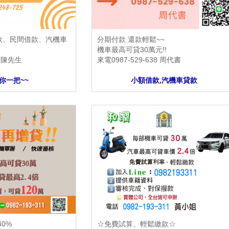
放款、民間借款、汽機車
分期付款 還款輕鬆~~
機車最高可貸30萬元!!
5 陳先生
來電0987-529-638 周代書
你一把~~
小額借款,汽機車貸款
0%
☆免費試算、輕鬆繳款☆