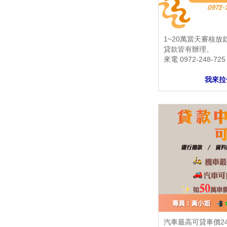
1~20萬當天審核
貸款皆有辦理。
來電 0972-248-72
我來拉
汽車最高可貸車價24