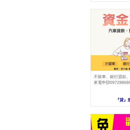
不留車、銀行貸款
來電申辯09729868
『貸』