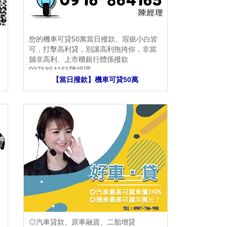
您的機車可貸50萬當日撥款、瑕疵小白皆
可，打擊高利貸，別讓高利拖挎你，非當
舖非高利、上市櫃銀行體係撥款
0976864165陳經理
【當日撥款】機車可貸50萬
◎汽車貸款、原車融資、二胎增貸