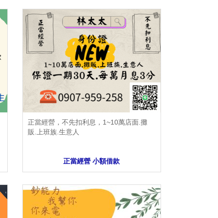
正當經營，不先扣利息，1~10萬店面.攤
販.上班族.生意人
正當經營 小額借款