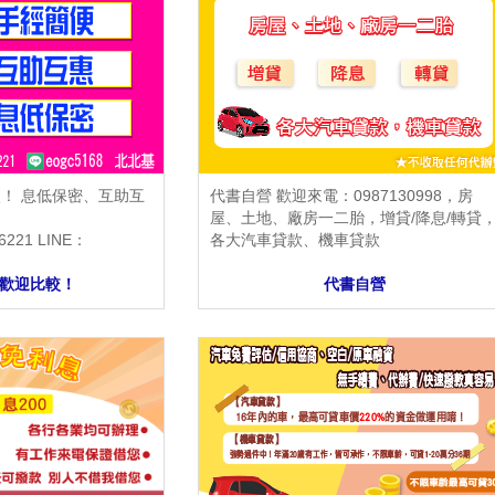
！ 息低保密、互助互
代書自營 歡迎來電：0987130998，房
屋、土地、廠房一二胎，增貸/降息/轉貸
221 LINE：
各大汽車貸款、機車貸款
歡迎比較！
代書自營