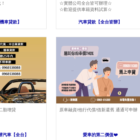
元！
☆實體公司全台皆可辦理☆
☆歡迎提供車籍資料試算☆
機車貸款】
汽車貸款【全台皆辦】
 二胎增貸
原車融資/他行代償/借新還舊 通通可申辦
辦汽車【全台】
愛車的第二價值❤️