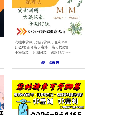
汽機車貸款，銀行貸款，低利率!!
1~20萬資金當天審核，當天撥款!!
小額貸款，分期付款，還款輕鬆~~~
「錢」進未來