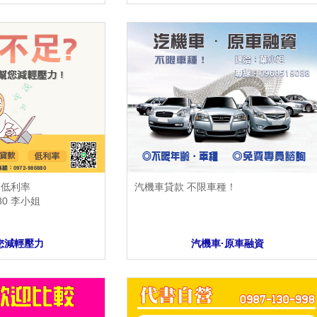
、低利率
汽機車貸款 不限車種！
80 李小姐
您減輕壓力
汽機車·原車融資