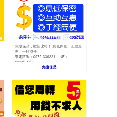
免擔保品，歡迎比較！ 息低保密、互助互
，
惠、手經簡便
來電諮詢：0979-336221 LINE：
eogc5168
免擔保品